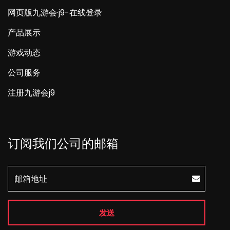
网页版九游会·j9-在线登录
产品展示
游戏动态
公司服务
注册九游会j9
订阅我们公司的邮箱
发送